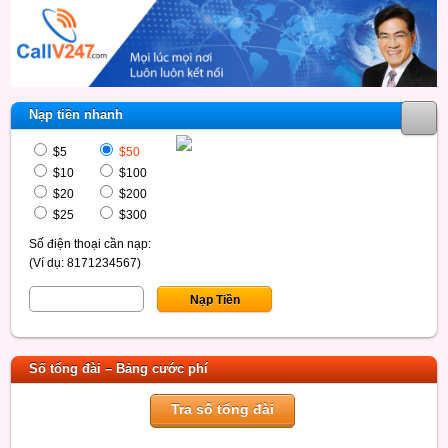
Nạp tiền nhanh
$5
$50
$10
$100
$20
$200
$25
$300
Số điện thoại cần nạp:
(Ví dụ: 8171234567)
Số tổng đài – Bảng cước phí
Tra số tổng đài