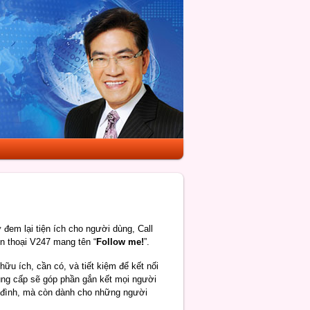
đem lại tiện ích cho người dùng, Call
ện thoại V247 mang tên “
Follow me!
”.
ữu ích, cần có, và tiết kiệm để kết nối
cung cấp sẽ góp phần gắn kết mọi người
a đình, mà còn dành cho những người