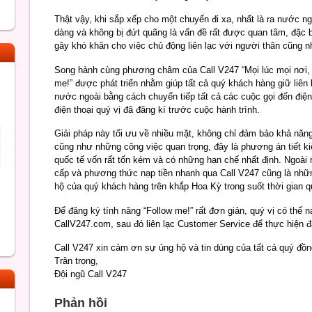
Thật vậy, khi sắp xếp cho một chuyến đi xa, nhất là ra nước ng
dàng và không bị đứt quãng là vấn đề rất được quan tâm, đặc b
gây khó khăn cho việc chủ động liên lạc với người thân cũng n
Song hành cùng phương châm của Call V247 “Mọi lúc mọi nơi, lu
me!” được phát triển nhằm giúp tất cả quý khách hàng giữ liên 
nước ngoài bằng cách chuyển tiếp tất cả các cuộc gọi đến điện
điện thoại quý vị đã đăng kí trước cuộc hành trình.
Giải pháp này tối ưu về nhiều mặt, không chỉ đảm bảo khả năng k
cũng như những công việc quan trọng, đây là phương án tiết k
quốc tế vốn rất tốn kém và có những hạn chế nhất định. Ngoài 
cấp và phương thức nạp tiền nhanh qua Call V247 cũng là nhữn
hộ của quý khách hàng trên khắp Hoa Kỳ trong suốt thời gian q
Để đăng ký tính năng “Follow me!” rất đơn giản, quý vị có thể nạ
CallV247.com, sau đó liên lạc Customer Service để thực hiện đ
Call V247 xin cảm ơn sự ủng hộ và tin dùng của tất cả quý đồ
Trân trọng,
Đội ngũ Call V247
Phản hồi