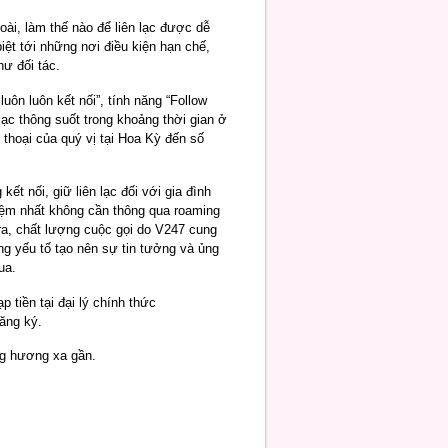
oài, làm thế nào để liên lạc được dễ
iệt tới những nơi điều kiện hạn chế,
hư đối tác.
ôn luôn kết nối”, tính năng “Follow
lạc thông suốt trong khoảng thời gian ở
 thoại của quý vị tại Hoa Kỳ đến số
ết nối, giữ liên lạc đối với gia đình
iệm nhất không cần thông qua roaming
ra, chất lượng cuộc gọi do V247 cung
g yếu tố tạo nên sự tin tưởng và ủng
ua.
p tiền tại đại lý chính thức
ăng ký.
ng hương xa gần.