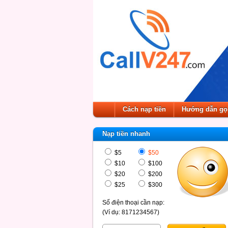
Cách nạp tiền
Hướng dẫn gọ
Nạp tiền nhanh
$5
$50
$10
$100
$20
$200
$25
$300
Số điện thoại cần nạp:
(Ví dụ: 8171234567)