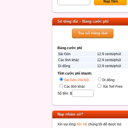
Số tổng đài – Bảng cước phí
Tra số tổng đài
Bảng cước phí
:
Sài Gòn
12.9 cents/phút
Các tỉnh khác
12.9 cents/phút
Di động
12.9 cents/phút
Tính cước phí nhanh:
Sài Gòn, Hà Nội
Di động
Các tỉnh khác
Xài Toll-Free
Số tiền: $
Nạp nhầm số?
Xin vui lòng
liên hệ
chúng tôi để được trợ