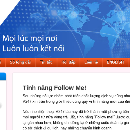
i
Số tổng đài
Tin tức
Hỏi đáp
Liên hệ
ENGLISH
Tính năng Follow Me!
Sau những nỗ lực nhằm phát triển chất lượng dịch vụ cũng như 
V247 xin trân trọng giới thiệu cùng quý vị tính năng mới của đi
Nếu như điện thoại V247 lâu nay đã trở thành một phương tiện h
mọi người từ nửa vòng trái đất, tính năng “Follow me!” được 
lại gần nhau hơn, không chỉ dừng lại ở những cuộc đoàn tụ gi
có sở thích đi du lịch, hay những chuyến kinh doanh.