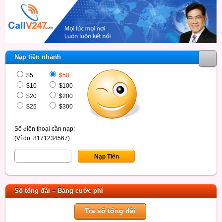
Nạp tiền nhanh
$5
$50
$10
$100
$20
$200
$25
$300
Số điện thoại cần nạp:
(Ví dụ: 8171234567)
Số tổng đài – Bảng cước phí
Tra số tổng đài