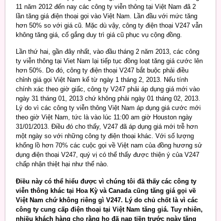
11 năm 2012 đến nay các công ty viễn thông tại Việt Nam đã 2
lần tăng giá điện thoại gọi vào Việt Nam. Lần đầu với mức tăng
hơn 50% so với giá cũ. Mặc dù vậy, công ty điện thoại V247 vẫn
không tăng giá, cố gắng duy trì giá cũ phục vụ cộng đồng.
Lần thứ hai, gần đây nhất, vào đầu tháng 2 năm 2013, các công
ty viễn thông tại Viet Nam lại tiếp tục đồng loạt tăng giá cước lên
hơn 50%. Do đó, công ty điện thoại V247 bắt buộc phải điều
chỉnh giá gọi Việt Nam kể từ ngày 1 tháng 2, 2013. Nếu tính
chính xác theo giờ giấc, công ty V247 phải áp dụng giá mới vào
ngày 31 tháng 01, 2013 chứ không phải ngày 01 tháng 02, 2013.
Lý do vì các công ty viễn thông Việt Nam áp dụng giá cước mới
theo giờ Việt Nam, tức là vào lúc 11:00 am giờ Houston ngày
31/01/2013. Điều đó cho thấy, V247 đã áp dụng giá mới trễ hơn
một ngày so với những công ty điện thoại khác. Với số lượng
khổng lồ hơn 70% các cuộc gọi về Việt nam của đồng hương sử
dụng điện thoại V247, quý vị có thể thấy được thiện ý của V247
chấp nhận thiệt hại như thế nào.
Điều này có thể hiểu được vì chúng tôi đã thấy các công ty
viễn thông khác tại Hoa Kỳ và Canada cũng tăng giá gọi về
Việt Nam chứ không riêng gì V247. Lý do chủ chốt là vì các
công ty cung cấp điện thoại tại Việt Nam tăng giá. Tuy nhiên,
nhiều khách hàng cho rằng họ đã nạp tiền trước ngày tăng