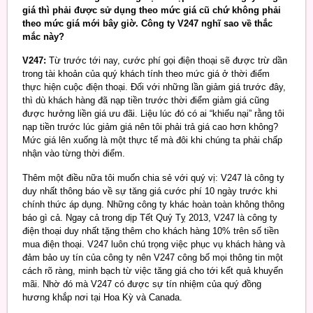
giá thì phải được sử dụng theo mức giá cũ chứ không phải
theo mức giá mới bây giờ. Công ty V247 nghĩ sao về thắc
mắc này?
V247:
Từ trước tới nay, cước phí gọi điện thoại sẽ được trừ dần
trong tài khoản của quý khách tính theo mức giá ở thời điểm
thực hiện cuộc điện thoại. Đối với những lần giảm giá trước đây,
thì dù khách hàng đã nạp tiền trước thời điểm giảm giá cũng
được hưởng liền giá ưu đãi. Liệu lúc đó có ai “khiếu nại” rằng tôi
nạp tiền trước lúc giảm giá nên tôi phải trả giá cao hơn không?
Mức giá lên xuống là một thực tế mà đôi khi chúng ta phải chấp
nhận vào từng thời điểm.
Thêm một điều nữa tôi muốn chia sẻ với quý vị: V247 là công ty
duy nhất thông báo về sự tăng giá cước phí 10 ngày trước khi
chính thức áp dụng. Những công ty khác hoàn toàn không thông
báo gì cả. Ngay cả trong dịp Tết Quý Tỵ 2013, V247 là công ty
điện thoại duy nhất tặng thêm cho khách hàng 10% trên số tiền
mua điện thoại. V247 luôn chú trọng việc phục vụ khách hàng và
đảm bảo uy tín của công ty nên V247 công bố mọi thông tin một
cách rõ ràng, minh bạch từ việc tăng giá cho tới kết quả khuyến
mãi. Nhờ đó mà V247 có được sự tín nhiệm của quý đồng
hương khắp nơi tại Hoa Kỳ và Canada.